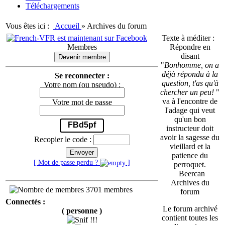
Téléchargements
Vous êtes ici :
Accueil
»
Archives du forum
Texte à méditer :
Membres
Répondre en
disant
Devenir membre
"
Bonhomme, on a
déjà répondu à la
Se reconnecter :
question, t'as qu'à
Votre nom (ou pseudo) :
chercher un peu!
"
va à l'encontre de
Votre mot de passe
l'adage qui veut
qu'un bon
FBd5pf
instructeur doit
avoir la sagesse du
Recopier le code :
vieillard et la
Envoyer
patience du
[ Mot de passe perdu ?
]
perroquet.
Beercan
Archives du
3701 membres
forum
Connectés :
Le forum archivé
( personne )
contient toutes les