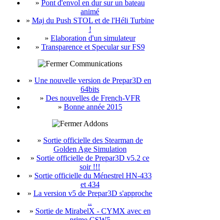
»
Pont d'envol en dur sur un bateau
animé
»
Maj du Push STOL et de l'Héli Turbine
!
»
Elaboration d'un simulateur
»
Transparence et Specular sur FS9
Communications
»
Une nouvelle version de Prepar3D en
64bits
»
Des nouvelles de French-VFR
»
Bonne année 2015
Addons
»
Sortie officielle des Stearman de
Golden Age Simulation
»
Sortie officielle de Prepar3D v5.2 ce
soir !!!
»
Sortie officielle du Ménestrel HN-433
et 434
»
La version v5 de Prepar3D s'approche
..
»
Sortie de MirabelX - CYMX avec en
prime CSW5