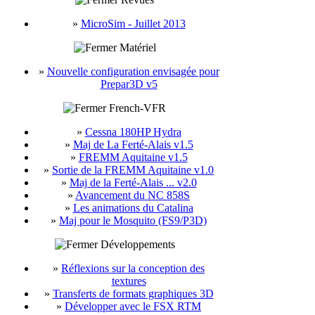
»
MicroSim - Juillet 2013
Matériel
»
Nouvelle configuration envisagée pour
Prepar3D v5
French-VFR
»
Cessna 180HP Hydra
»
Maj de La Ferté-Alais v1.5
»
FREMM Aquitaine v1.5
»
Sortie de la FREMM Aquitaine v1.0
»
Maj de la Ferté-Alais ... v2.0
»
Avancement du NC 858S
»
Les animations du Catalina
»
Maj pour le Mosquito (FS9/P3D)
Développements
»
Réflexions sur la conception des
textures
»
Transferts de formats graphiques 3D
»
Développer avec le FSX RTM