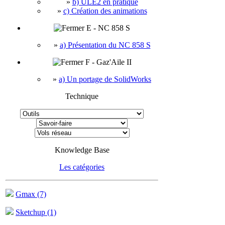
»
b) ULE2 en pratique
»
c) Création des animations
E - NC 858 S
»
a) Présentation du NC 858 S
F - Gaz'Aile II
»
a) Un portage de SolidWorks
Technique
Knowledge Base
Les catégories
Gmax (7)
Sketchup (1)