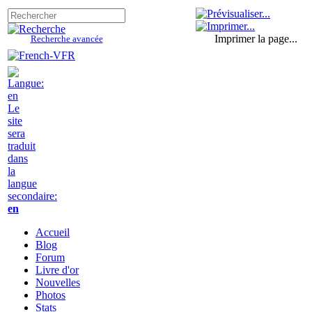
Imprimer la page...
Recherche avancée
Le
site
sera
traduit
dans
la
langue
secondaire:
en
Accueil
Blog
Forum
Livre d'or
Nouvelles
Photos
Stats