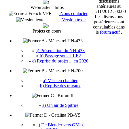
discussions
antérieures au
Webmaster - Infos
11/11/2012 : 00:00
Nous contacter
Les discussions
Version texte
postérieures sont
consultables dans
Projets en cours
le
forum actif
.
A - Ménestrel HN-433
»
a) Présentation du NH-433
»
b) Passage sous ULE2
»
c) Reprise du projet ... en 2020
B - Ménestrel HN-700
»
a) Mise en chantier
»
b) Reprise des travaux
C - Kurun II
»
a) Un air de Spitfire
D - Catalina PB-Y5
»
a) De Blender vers GMax