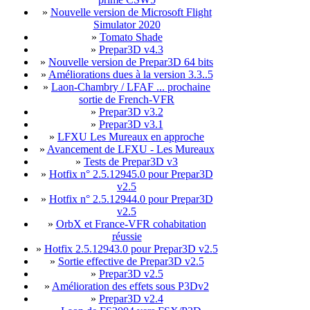
»
Nouvelle version de Microsoft Flight
Simulator 2020
»
Tomato Shade
»
Prepar3D v4.3
»
Nouvelle version de Prepar3D 64 bits
»
Améliorations dues à la version 3.3..5
»
Laon-Chambry / LFAF ... prochaine
sortie de French-VFR
»
Prepar3D v3.2
»
Prepar3D v3.1
»
LFXU Les Mureaux en approche
»
Avancement de LFXU - Les Mureaux
»
Tests de Prepar3D v3
»
Hotfix n° 2.5.12945.0 pour Prepar3D
v2.5
»
Hotfix n° 2.5.12944.0 pour Prepar3D
v2.5
»
OrbX et France-VFR cohabitation
réussie
»
Hotfix 2.5.12943.0 pour Prepar3D v2.5
»
Sortie effective de Prepar3D v2.5
»
Prepar3D v2.5
»
Amélioration des effets sous P3Dv2
»
Prepar3D v2.4