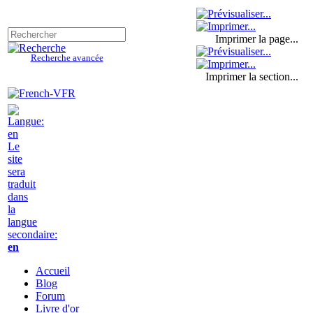
Imprimer la page...
Recherche avancée
Imprimer la section...
Le
site
sera
traduit
dans
la
langue
secondaire:
en
Accueil
Blog
Forum
Livre d'or