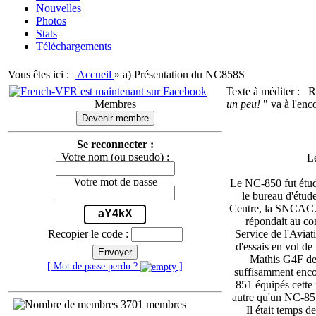
Nouvelles
Photos
Stats
Téléchargements
Vous êtes ici :
Accueil
»
a) Présentation du NC858S
Texte à méditer :
Ré
Membres
un peu!
" va à l'enco
Devenir membre
Se reconnecter :
Votre nom (ou pseudo) :
Le
Votre mot de passe
Le NC-850 fut étudi
le bureau d'étud
Centre, la SNCAC. C
aY4kX
répondait au co
Recopier le code :
Service de l'Aviat
d'essais en vol d
Envoyer
Mathis G4F de 7
[ Mot de passe perdu ?
]
suffisamment encou
851 équipés cette
autre qu'un NC-851
3701 membres
Il était temps 