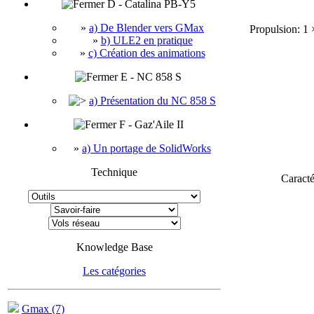
D - Catalina PB-Y5
»
a) De Blender vers GMax
 Propulsion: 1 
»
b) ULE2 en pratique
»
c) Création des animations
E - NC 858 S
a) Présentation du NC 858 S
F - Gaz'Aile II
»
a) Un portage de SolidWorks
Technique
Caracté
Knowledge Base
Les catégories
Gmax (7)