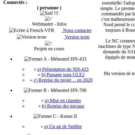
Connectés :
essentielle: l'ad
( personne )
simple. Le premier
commandés par le 
c'est malheureus
Webmaster - Infos
Nord prend le co
toujours à Bour
Nous contacter
Version texte
Le NC commença
machines de type N
Projets en cours
demande du SALS.
équipés de mote
A - Ménestrel HN-433
»
a) Présentation du NH-433
Ma version de t
»
b) Passage sous ULE2
»
c) Reprise du projet ... en 2020
B - Ménestrel HN-700
»
a) Mise en chantier
»
b) Reprise des travaux
C - Kurun II
»
a) Un air de Spitfire