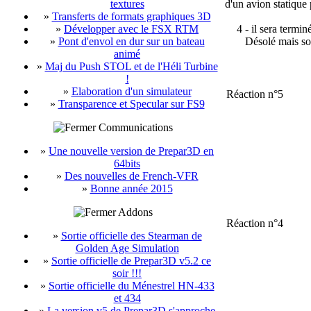
textures
d'un avion statique 
»
Transferts de formats graphiques 3D
»
Développer avec le FSX RTM
4 - il sera termin
»
Pont d'envol en dur sur un bateau
Désolé mais sor
animé
»
Maj du Push STOL et de l'Héli Turbine
!
»
Elaboration d'un simulateur
Réaction n°5
»
Transparence et Specular sur FS9
Communications
»
Une nouvelle version de Prepar3D en
64bits
»
Des nouvelles de French-VFR
»
Bonne année 2015
Addons
Réaction n°4
»
Sortie officielle des Stearman de
Golden Age Simulation
»
Sortie officielle de Prepar3D v5.2 ce
soir !!!
»
Sortie officielle du Ménestrel HN-433
et 434
»
La version v5 de Prepar3D s'approche