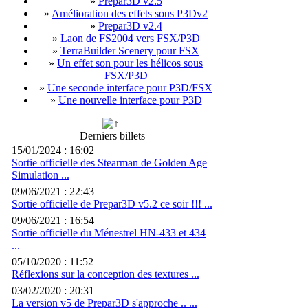
»
Prepar3D v2.5
»
Amélioration des effets sous P3Dv2
»
Prepar3D v2.4
»
Laon de FS2004 vers FSX/P3D
»
TerraBuilder Scenery pour FSX
»
Un effet son pour les hélicos sous
FSX/P3D
»
Une seconde interface pour P3D/FSX
»
Une nouvelle interface pour P3D
Derniers billets
15/01/2024 : 16:02
Sortie officielle des Stearman de Golden Age
Simulation ...
09/06/2021 : 22:43
Sortie officielle de Prepar3D v5.2 ce soir !!! ...
09/06/2021 : 16:54
Sortie officielle du Ménestrel HN-433 et 434
...
05/10/2020 : 11:52
Réflexions sur la conception des textures ...
03/02/2020 : 20:31
La version v5 de Prepar3D s'approche .. ...