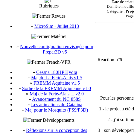
Date de créat
Rubriques
Dernière modific
Catégorie :
Proj
Revues
Page
»
MicroSim - Juillet 2013
Matériel
»
Nouvelle configuration envisagée pour
Prepar3D v5
Réaction n°6
French-VFR
»
Cessna 180HP Hydra
»
Maj de La Ferté-Alais v1.5
»
FREMM Aquitaine v1.5
»
Sortie de la FREMM Aquitaine v1.0
»
Maj de la Ferté-Alais ... v2.0
Pour les personne
»
Avancement du NC 858S
»
Les animations du Catalina
1 - le projet a été
»
Maj pour le Mosquito (FS9/P3D)
2 - j'ai sorti 
Développements
»
Réflexions sur la conception des
3 - son développeme