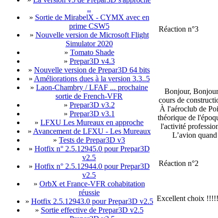
..
»
Sortie de MirabelX - CYMX avec en
prime CSW5
Réaction n°3
»
Nouvelle version de Microsoft Flight
Simulator 2020
»
Tomato Shade
»
Prepar3D v4.3
»
Nouvelle version de Prepar3D 64 bits
»
Améliorations dues à la version 3.3..5
»
Laon-Chambry / LFAF ... prochaine
Bonjour, Bonjour,
sortie de French-VFR
cours de constructi
»
Prepar3D v3.2
À l'aéroclub de Po
»
Prepar3D v3.1
théorique de l'époqu
»
LFXU Les Mureaux en approche
l'activité professi
»
Avancement de LFXU - Les Mureaux
L’avion quand t
»
Tests de Prepar3D v3
»
Hotfix n° 2.5.12945.0 pour Prepar3D
v2.5
Réaction n°2
»
Hotfix n° 2.5.12944.0 pour Prepar3D
v2.5
»
OrbX et France-VFR cohabitation
réussie
Excellent choix !!!!
»
Hotfix 2.5.12943.0 pour Prepar3D v2.5
»
Sortie effective de Prepar3D v2.5