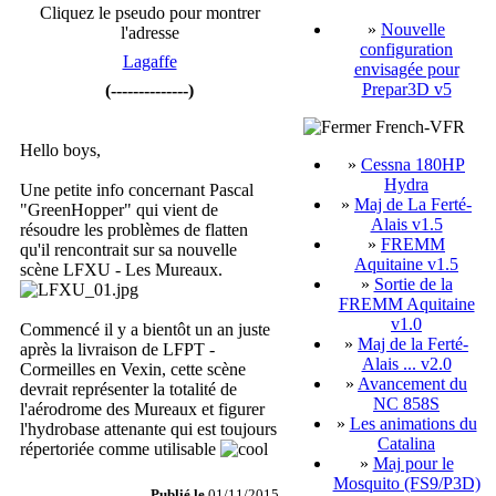
Cliquez le pseudo pour montrer
»
Nouvelle
l'adresse
configuration
Lagaffe
envisagée pour
Prepar3D v5
(--------------)
French-VFR
Hello boys,
»
Cessna 180HP
Hydra
Une petite info concernant Pascal
»
Maj de La Ferté-
"GreenHopper" qui vient de
Alais v1.5
résoudre les problèmes de flatten
»
FREMM
qu'il rencontrait sur sa nouvelle
Aquitaine v1.5
scène LFXU - Les Mureaux.
»
Sortie de la
FREMM Aquitaine
v1.0
Commencé il y a bientôt un an juste
»
Maj de la Ferté-
après la livraison de LFPT -
Alais ... v2.0
Cormeilles en Vexin, cette scène
»
Avancement du
devrait représenter la totalité de
NC 858S
l'aérodrome des Mureaux et figurer
»
Les animations du
l'hydrobase attenante qui est toujours
Catalina
répertoriée comme utilisable
»
Maj pour le
Mosquito (FS9/P3D)
Publié le
01/11/2015