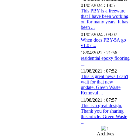
01/05/2024 : 14:51
This PBY is a freeware
that I have been working
on for many years. It has
been ...
01/05/2024 : 09:07
When does PBY-5A go
v1.0? ...
18/04/2022 : 21:56
residential epoxy flooring
...
11/08/2021 : 07:52
This is great news I can't
wait for that new
update. Green Waste
Removal ...
11/08/2021 : 07:57
This is a great design.
Thank you for sharing
this article. Green Waste
...
Archives