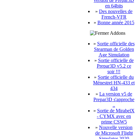
version de Prepar3D
en 64bits
»
Des nouvelles de
French-VFR
»
Bonne année 2015
Addons
»
Sortie officielle des
Stearman de Golden
Age Simulation
»
Sortie officielle de
Prepar3D v5.2 ce
soir !!!
»
Sortie officielle du
Ménestrel HN-433 et
434
»
La version v5 de
Prepar3D s'approche
..
»
Sortie de MirabelX
- CYMX avec en
prime CSW5
»
Nouvelle version
de Microsoft Flight
Simulator 2020