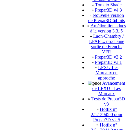
»
Tomato Shade
»
Prepar3D v4.3
»
Nouvelle version
de Prepar3D 64 bits
»
Améliorations dues
à la version 3.3..5
»
Laon-Chambry /
LFAF ... prochaine
sortie de French-
VFR
»
Prepar3D v3.2
»
Prepar3D v3.1
»
LFXU Les
Mureaux en
approche
Avancement
de LFXU - Les
Mureaux
»
Tests de Prepar3D
v3
»
Hotfix n°
2.5.12945.0 pour
Prepar3D v2.5
»
Hotfix n°