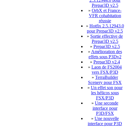
2.5.12944.0 pour
Prepar3D v2.5
»
OrbX et France-
VFR cohabitation
réussie
»
Hotfix 2.5.12943.0
pour Prepar3D v2.5
»
Sortie effective de
Prepar3D v2.5
»
Prepar3D v2.5
»
Amélioration des
effets sous P3Dv2
»
Prepar3D v2.4
»
Laon de FS2004
vers FSX/P3D
»
TerraBuilder
Scenery pour FSX
»
Un effet son pour
les hélicos sous
FSX/P3D
»
Une seconde
interface pour
P3D/FSX
»
Une nouvelle
interface pour P3D