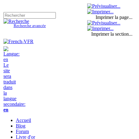
Imprimer la page...
Recherche avancée
Imprimer la section...
Le
site
sera
traduit
dans
la
langue
secondaire:
en
Accueil
Blog
Forum
Livre d'or