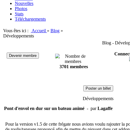
Nouvelles
Photos
Stats
Téléchargements
Vous êtes ici :
Accueil
»
Blog
»
Développements
Blog - Dévelo
Connect
Devenir membre
3701 membres
Poster un billet
Développements
Pont d'envol en dur sur un bateau animé
- par
Lagaffe
Pour la version v1.5 de cette frégate nous avions voulu rajouter la po
de roulis/tangage prononcé afin de mettre du piquant dans cet addon