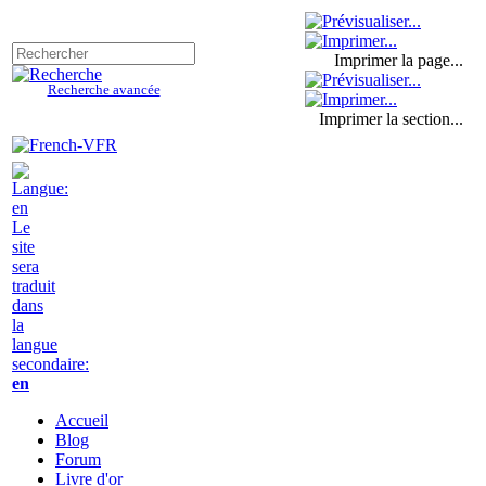
Imprimer la page...
Recherche avancée
Imprimer la section...
Le
site
sera
traduit
dans
la
langue
secondaire:
en
Accueil
Blog
Forum
Livre d'or